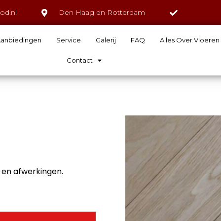
od.nl
Den Haag en Rotterdam
anbiedingen
Service
Galerij
FAQ
Alles Over Vloeren
Contact
 en afwerkingen.