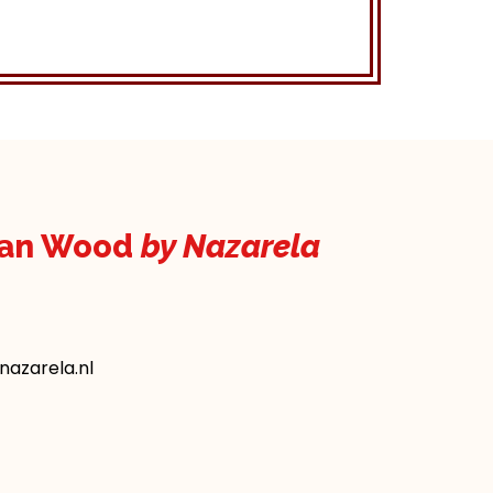
kan Wood
by Nazarela
azarela.nl