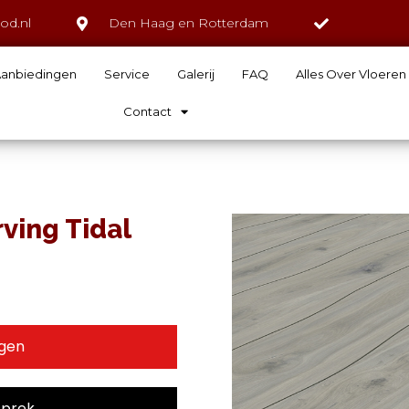
od.nl
Den Haag en Rotterdam
anbiedingen
Service
Galerij
FAQ
Alles Over Vloeren
Contact
ving Tidal
agen
sprek