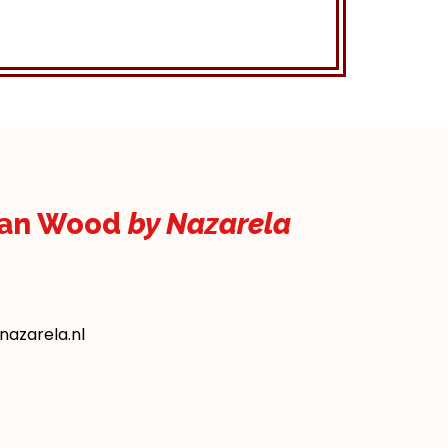
kan Wood
by Nazarela
azarela.nl