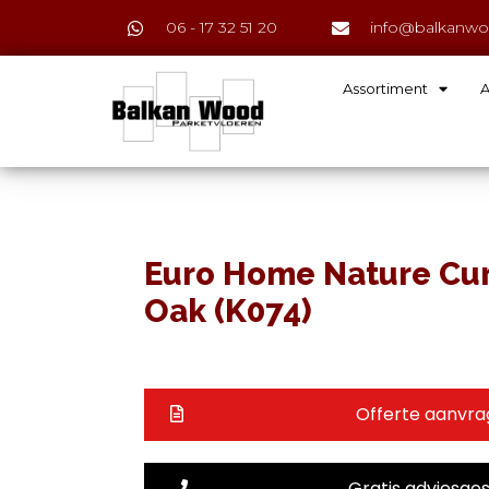
06 - 17 32 51 20
info@balkanwo
Assortiment
A
Euro Home Nature Cur
Oak (K074)
Offerte aanvr
Gratis adviesge