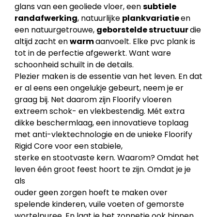
glans van een geoliede vloer, een
subtiele
randafwerking
, natuurlijke
plankvariatie
en
een natuurgetrouwe,
geborstelde structuur
die
altijd zacht en
warm
aanvoelt. Elke pvc plank is
tot in de perfectie afgewerkt. Want ware
schoonheid schuilt in de details.
Plezier maken is de essentie van het leven. En dat
er al eens een ongelukje gebeurt, neem je er
graag bij. Net daarom zijn Floorify vloeren
extreem schok- en vlekbestendig. Mét extra
dikke beschermlaag, een innovatieve toplaag
met anti-vlektechnologie en de unieke Floorify
Rigid Core voor een stabiele,
sterke en stootvaste kern. Waarom? Omdat het
leven één groot feest hoort te zijn. Omdat je je
als
ouder geen zorgen hoeft te maken over
spelende kinderen, vuile voeten of gemorste
wortelpuree. En laat je het zonnetje ook binnen