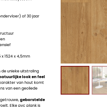
ondervloer) of 30 jaar
ructuur
den
ensief
5 x 1524 x 4,5mm
de unieke uitstraling
natuurlijke look en feel
ke karakter van hout komt
lans van een geoliede
rgetrouwe,
geborstelde
oelt. Elke pvc plank is