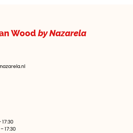
kan Wood
by Nazarela
azarela.nl
7:30
– 17:30