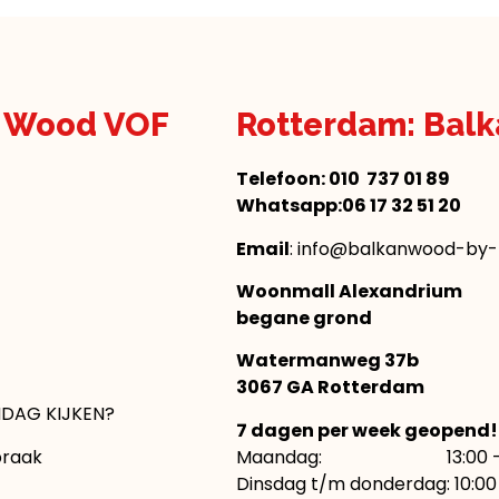
n Wood VOF
Rotterdam: Bal
Telefoon:
010 737 01 89
Whatsapp:06 17 32 51 20
Email
: info@balkanwood-by-n
Woonmall Alexandrium
begane grond
Watermanweg 37b
3067 GA Rotterdam
DAG KIJKEN?
7 dagen per week geopend!
praak
Maandag: 13:00 – 1
Dinsdag t/m donderdag: 10:00 