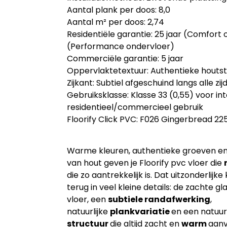
Aantal plank per doos: 8,0
Aantal m² per doos: 2,74
Residentiële garantie: 25 jaar (Comfort 
(Performance ondervloer)
Commerciële garantie: 5 jaar
Oppervlaktetextuur: Authentieke houtst
Zijkant: Subtiel afgeschuind langs alle zij
Gebruiksklasse: Klasse 33 (0,55) voor int
residentieel/commercieel gebruik
Floorify Click PVC: F026 Gingerbread 22
Warme kleuren, authentieke groeven en 
van hout geven je Floorify pvc vloer die
die zo aantrekkelijk is. Dat uitzonderlij
terug in veel kleine details: de zachte g
vloer, een
subtiele randafwerking
,
natuurlijke
plankvariatie
en een natuu
structuur
die altijd zacht en
warm
aanv