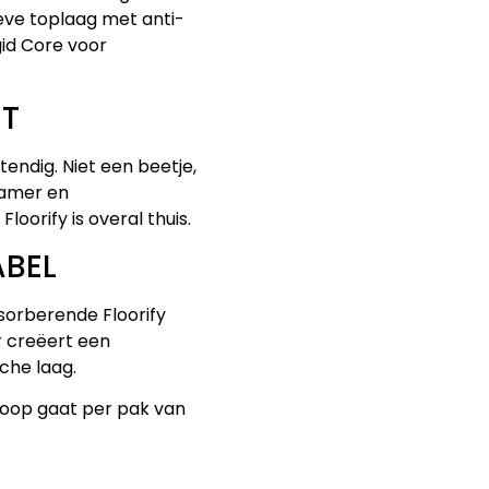
eve toplaag met anti-
gid Core voor
ST
stendig. Niet een beetje,
kamer en
Floorify is overal thuis.
ABEL
sorberende Floorify
r creëert een
che laag.
rkoop gaat per pak van