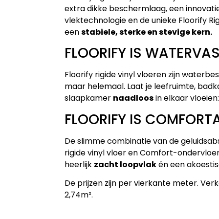
extra dikke beschermlaag, een innovati
vlektechnologie en de unieke Floorify Ri
een
stabiele, sterke en stevige kern.
FLOORIFY IS WATERVA
Floorify rigide vinyl vloeren zijn waterbe
maar helemaal. Laat je leefruimte, bad
slaapkamer
naadloos
in elkaar vloeien: 
FLOORIFY IS COMFORT
De slimme combinatie van de geluidsab
rigide vinyl vloer en Comfort-ondervloe
heerlijk
zacht loopvlak
én een akoestis
De prijzen zijn per vierkante meter. Ve
2,74m².