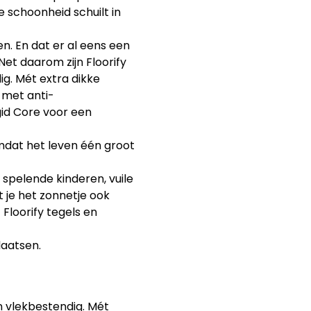
e schoonheid schuilt in
en. En dat er al eens een
Net daarom zijn Floorify
g. Mét extra dikke
 met anti-
gid Core voor een
dat het leven één groot
spelende kinderen, vuile
 je het zonnetje ook
Floorify tegels en
laatsen.
en vlekbestendig. Mét