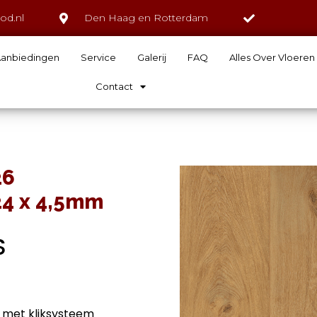
od.nl
Den Haag en Rotterdam
anbiedingen
Service
Galerij
FAQ
Alles Over Vloeren
Contact
26
24 x 4,5mm
S
 met kliksysteem