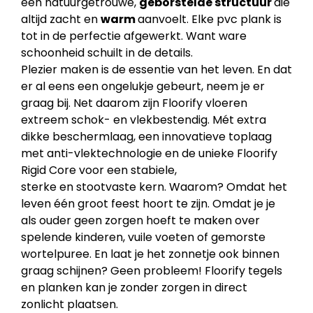
een natuurgetrouwe,
geborstelde structuur
die
altijd zacht en
warm
aanvoelt. Elke pvc plank is
tot in de perfectie afgewerkt. Want ware
schoonheid schuilt in de details.
Plezier maken is de essentie van het leven. En dat
er al eens een ongelukje gebeurt, neem je er
graag bij. Net daarom zijn Floorify vloeren
extreem schok- en vlekbestendig. Mét extra
dikke beschermlaag, een innovatieve toplaag
met anti-vlektechnologie en de unieke Floorify
Rigid Core voor een stabiele,
sterke en stootvaste kern. Waarom? Omdat het
leven één groot feest hoort te zijn. Omdat je je
als ouder geen zorgen hoeft te maken over
spelende kinderen, vuile voeten of gemorste
wortelpuree. En laat je het zonnetje ook binnen
graag schijnen? Geen probleem! Floorify tegels
en planken kan je zonder zorgen in direct
zonlicht plaatsen.