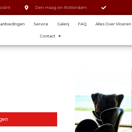
od.nl
Den Haag en Rotterdam
anbiedingen
Service
Galerij
FAQ
Alles Over Vloeren
Contact
agen