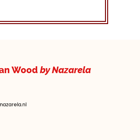
kan Wood
by Nazarela
azarela.nl