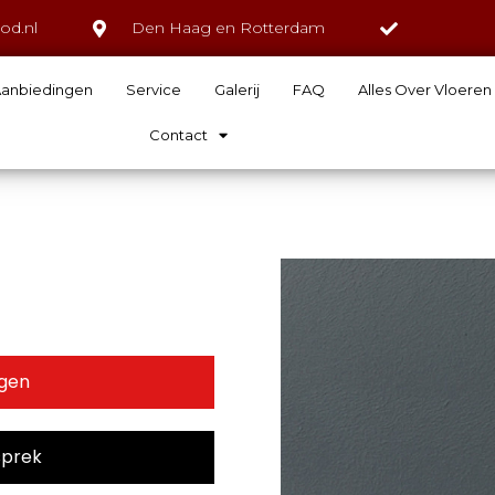
od.nl
Den Haag en Rotterdam
anbiedingen
Service
Galerij
FAQ
Alles Over Vloeren
Contact
agen
sprek