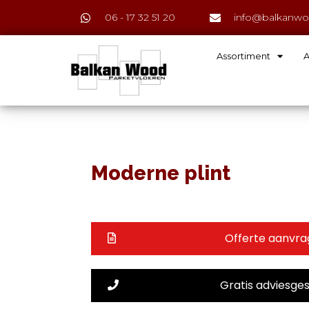
06 - 17 32 51 20
info@balkanwo
Assortiment
A
Moderne plint
Offerte aanvr
Gratis adviesge