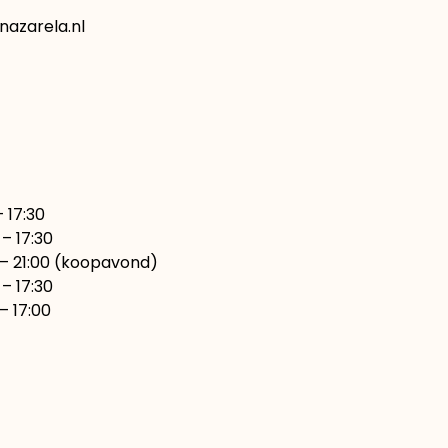
azarela.nl
7:30
– 17:30
00 (koopavond)
17:30
7:00