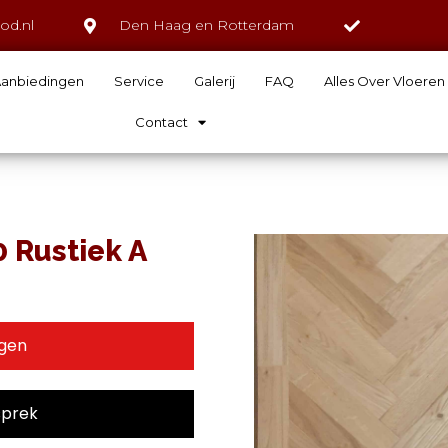
od.nl
Den Haag en Rotterdam
anbiedingen
Service
Galerij
FAQ
Alles Over Vloeren
Contact
0 Rustiek A
agen
sprek