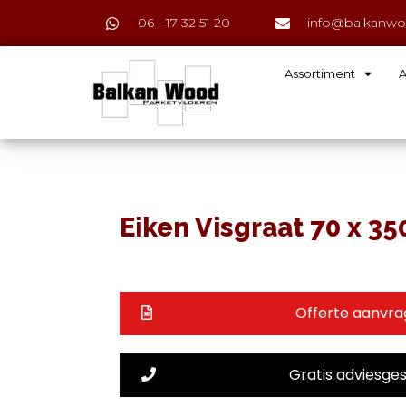
06 - 17 32 51 20
info@balkanwo
Assortiment
A
Eiken Visgraat 70 x 35
Offerte aanvr
Gratis adviesge