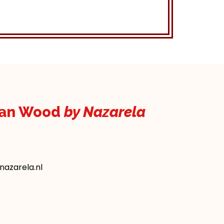
kan Wood
by Nazarela
azarela.nl